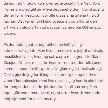
da jeg helt tilfeldig kom over en artikkel i
The New York
Times
om plastglitter – hva det inneholder, hvor skadelig
det er for miljøet, og hvor alle disse små bitene til slutt
havner. Det var en skikkelig øyeåpner, og akkurat den
artikkelen ble starten på det som senere ble Glitter Eco
Lovers.
På den tiden jobbet jeg fulltid i en helt vanlig
administrativ jobb. Men hver sommer dro jeg til et utvalg
musikkfestivaler, hvor jeg satte opp min egen lille Glam
Stasjon. Det var min side-hustle – et sted der folk kunne
komme innom for litt glitter, litt glam og litt festivalmagi.
Dette gjorde jeg fordi jeg elsket energien og festival-
viben i kombinasjon med live musikk. jeg hadde aldri sett
for meg at denne side-jobben skulle bli starten på en
egen glitrende merkevare, og et etter hvert brennende
engasjement for clean beauty.