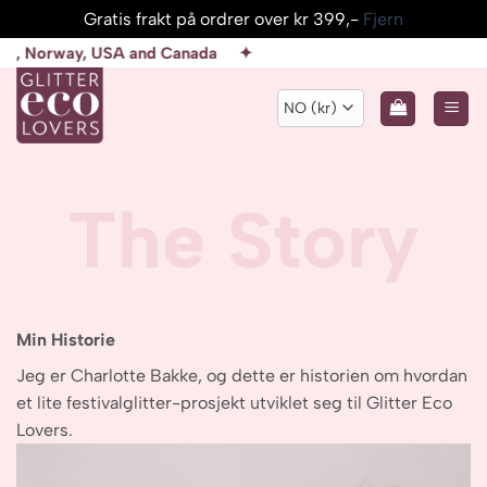
Gratis frakt på ordrer over kr 399,-
Fjern
Skip
USA and Canada ✦
to
content
The Story
Min Historie
Jeg er Charlotte Bakke, og dette er historien om hvordan
et lite festivalglitter-prosjekt utviklet seg til Glitter Eco
Lovers.