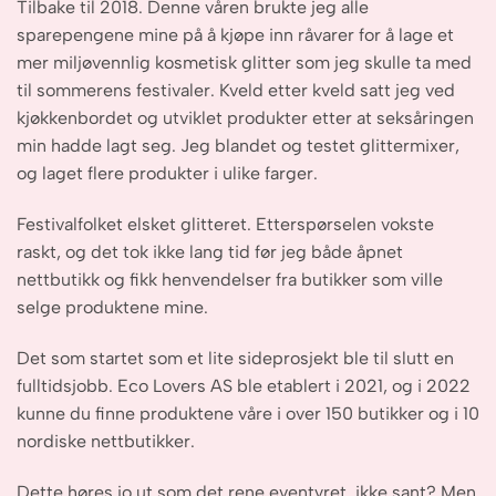
Tilbake til 2018. Denne våren brukte jeg alle
sparepengene mine på å kjøpe inn råvarer for å lage et
mer miljøvennlig kosmetisk glitter som jeg skulle ta med
til sommerens festivaler. Kveld etter kveld satt jeg ved
kjøkkenbordet og utviklet produkter etter at seksåringen
min hadde lagt seg. Jeg blandet og testet glittermixer,
og laget flere produkter i ulike farger.
Festivalfolket elsket glitteret. Etterspørselen vokste
raskt, og det tok ikke lang tid før jeg både åpnet
nettbutikk og fikk henvendelser fra butikker som ville
selge produktene mine.
Det som startet som et lite sideprosjekt ble til slutt en
fulltidsjobb. Eco Lovers AS ble etablert i 2021, og i 2022
kunne du finne produktene våre i over 150 butikker og i 10
nordiske nettbutikker.
Dette høres jo ut som det rene eventyret, ikke sant? Men