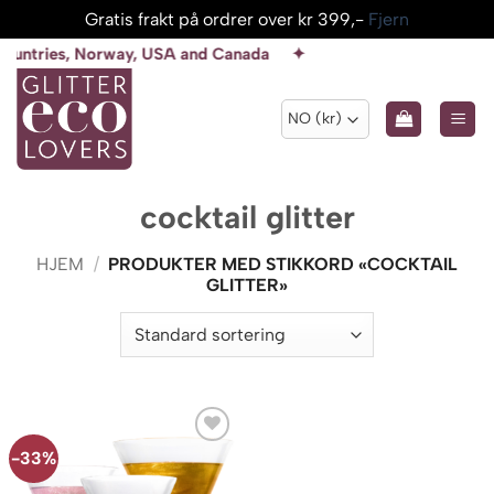
Gratis frakt på ordrer over kr 399,-
Fjern
Skip
s, Norway, USA and Canada ✦
to
content
cocktail glitter
HJEM
/
PRODUKTER MED STIKKORD «COCKTAIL
GLITTER»
-33%
Add to
wishlist