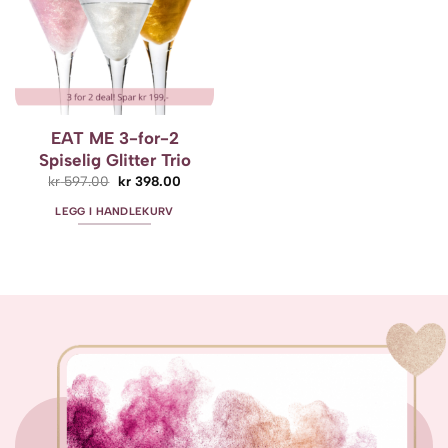
EAT ME 3-for-2
Spiselig Glitter Trio
Opprinnelig
Nåværende
kr
597.00
kr
398.00
pris
pris
var:
er:
LEGG I HANDLEKURV
kr 597.00.
kr 398.00.