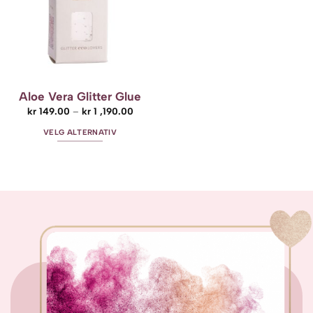
Aloe Vera Glitter Glue
Prisområde:
kr
149.00
–
kr
1 ,190.00
kr 149.00
til
VELG ALTERNATIV
kr 1
,190.00
Dette
produktet
har
flere
varianter.
Alternativene
kan
velges
på
produktsiden