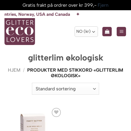
Gratis frakt på ordrer over kr 399,-
Fjern
Skip
s, Norway, USA and Canada ✦
to
content
glitterlim økologisk
HJEM
/
PRODUKTER MED STIKKORD «GLITTERLIM
ØKOLOGISK»
Add to
wishlist