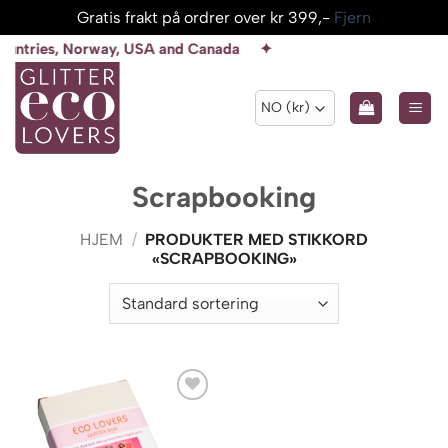
Gratis frakt på ordrer over kr 399,-
Fjern
Skip
s, Norway, USA and Canada ✦
to
content
Scrapbooking
HJEM
/
PRODUKTER MED STIKKORD
«SCRAPBOOKING»
Add to
wishlist