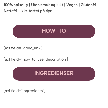
100% spiselig | Uten smak og lukt | Vegan | Glutenfri |
Nøttefri | Ikke testet på dyr
HOW-TO
[acf field="video_link"]
[acf field="how_to_use_description"]
INGREDIENSER
[acf field="ingredients"]