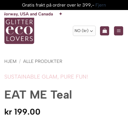
Gratis frakt på ordrer over kr 399,-
Fjern
Skip
 and Canada ✦
to
content
HJEM
/
ALLE PRODUKTER
SUSTAINABLE GLAM, PURE FUN!
EAT ME Teal
kr
199.00