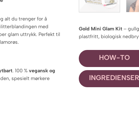
ke
g alt du trenger for å
glitterblandingen med
Gold Mini Glam Kit
– gullgl
er glam uttrykk. Perfekt til
plastfritt, biologisk nedbr
 glamorøs.
HOW-TO
ytbart
. 100 %
vegansk og
INGREDIENSE
huden, spesielt mørkere