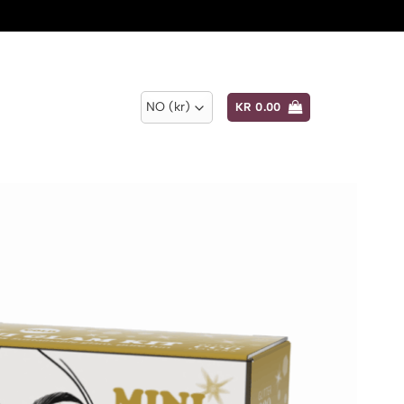
KR
0.00
Add to
wishlist