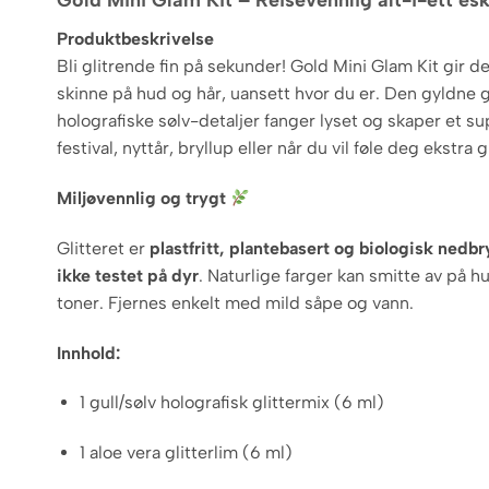
Gold Mini Glam Kit – Reisevennlig alt-i-ett es
Produktbeskrivelse
Bli glitrende fin på sekunder! Gold Mini Glam Kit gir de
skinne på hud og hår, uansett hvor du er. Den gyldne 
holografiske sølv-detaljer fanger lyset og skaper et sup
festival, nyttår, bryllup eller når du vil føle deg ekstra
Miljøvennlig og trygt
Glitteret er
plastfritt, plantebasert og biologisk nedbr
ikke testet på dyr
. Naturlige farger kan smitte av på 
toner. Fjernes enkelt med mild såpe og vann.
Innhold:
1 gull/sølv holografisk glittermix (6 ml)
1 aloe vera glitterlim (6 ml)