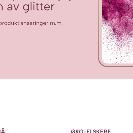
 av glitter
ye produktlanseringer m.m.
NÅ
ØKO-ELSKERE