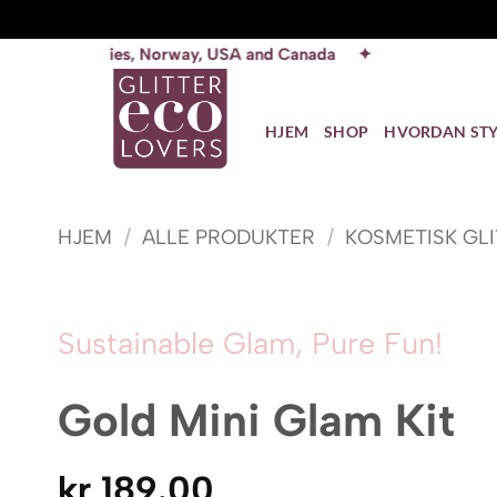
Skip
 Norway, USA and Canada ✦
to
content
HJEM
SHOP
HVORDAN STY
HJEM
/
ALLE PRODUKTER
/
KOSMETISK GL
Sustainable Glam, Pure Fun!
Gold Mini Glam Kit
kr
189.00