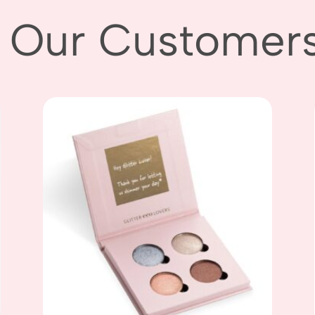
 Our Customers L
Add to
wishlist