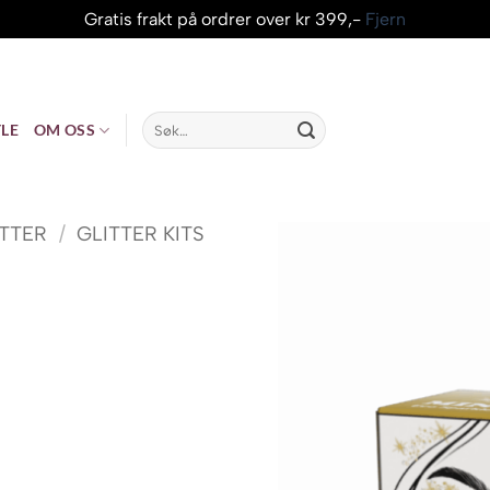
Gratis frakt på ordrer over kr 399,-
Fjern
Søk
LE
OM OSS
etter:
ITTER
/
GLITTER KITS