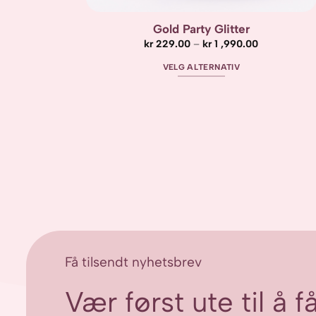
Gold Party Glitter
Prisområde:
kr
229.00
–
kr
1 ,990.00
kr 229.00
til
VELG ALTERNATIV
kr 1
,990.00
Dette
produktet
har
flere
varianter.
Alternativene
kan
velges
på
produktsiden
Få tilsendt nyhetsbrev
Vær først ute til å 