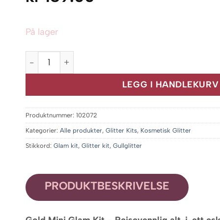
På lager
Gold Mini Glam Kit antall
LEGG I HANDLEKURV
Produktnummer:
102072
Kategorier:
Alle produkter
,
Glitter Kits
,
Kosmetisk Glitter
Stikkord:
Glam kit
,
Glitter kit
,
Gullglitter
PRODUKTBESKRIVELSE