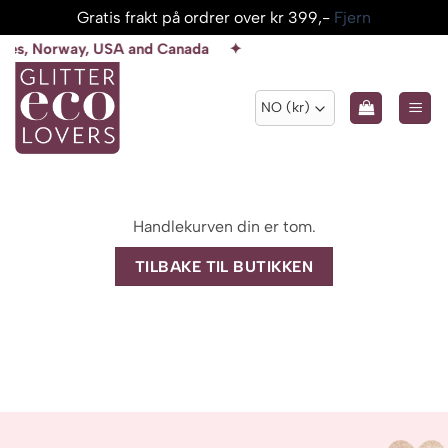
Gratis frakt på ordrer over kr 399,-
Fjern
Skip
 Norway, USA and Canada ✦
to
content
Handlekurven din er tom.
TILBAKE TIL BUTIKKEN