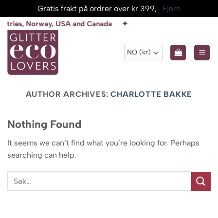
Gratis frakt på ordrer over kr 399,-
Fjern
Skip
, Norway, USA and Canada ✦
to
content
AUTHOR ARCHIVES:
CHARLOTTE BAKKE
Nothing Found
It seems we can’t find what you’re looking for. Perhaps
searching can help.