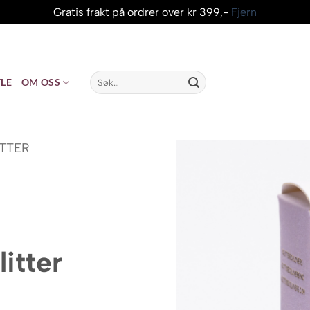
Gratis frakt på ordrer over kr 399,-
Fjern
Søk
LE
OM OSS
etter:
ITTER
itter
risområde: