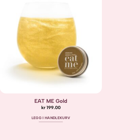
Add to
wishlist
EAT ME Gold
kr
199.00
LEGG I HANDLEKURV