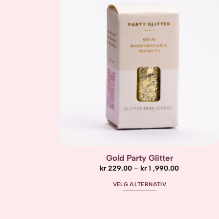
Add to
wishlist
Gold Party Glitter
Prisområde:
kr
229.00
–
kr
1 ,990.00
kr 229.00
til
VELG ALTERNATIV
kr 1
,990.00
Dette
produktet
har