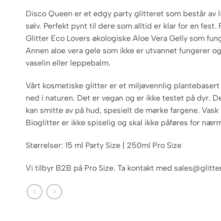
Disco Queen er et edgy party glitteret som består av lill
sølv. Perfekt pynt til dere som alltid er klar for en fest
Glitter Eco Lovers økologiske Aloe Vera Gelly som fung
Annen aloe vera gele som ikke er utvannet fungerer og
vaselin eller leppebalm.
Vårt kosmetiske glitter er et miljøvennlig plantebasert
ned i naturen. Det er vegan og er ikke testet på dyr. D
kan smitte av på hud, spesielt de mørke fargene. Vask
Bioglitter er ikke spiselig og skal ikke påføres for nær
Størrelser: 15 ml Party Size | 250ml Pro Size
Vi tilbyr B2B på Pro Size. Ta kontakt med sales@glitt