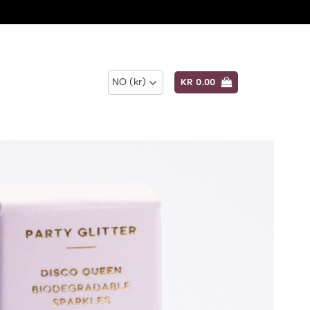
KR
0.00
Add to
wishlist