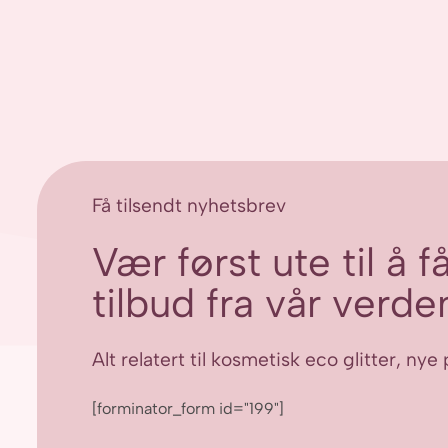
flere
varianter.
Alternativene
kan
velges
på
produktsiden
Få tilsendt nyhetsbrev
Vær først ute til å 
tilbud fra vår verden
Alt relatert til kosmetisk eco glitter, n
[forminator_form id="199"]