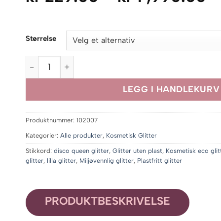
k
til
Størrelse
kr
,
Disco Queen Party Glitter antall
LEGG I HANDLEKURV
Produktnummer:
102007
Kategorier:
Alle produkter
,
Kosmetisk Glitter
Stikkord:
disco queen glitter
,
Glitter uten plast
,
Kosmetisk eco glit
glitter
,
lilla glitter
,
Miljøvennlig glitter
,
Plastfritt glitter
PRODUKTBESKRIVELSE