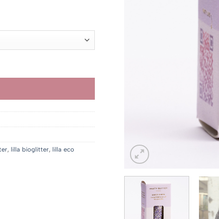
r 229.00
 1
990.00
ter
,
lilla bioglitter
,
lilla eco