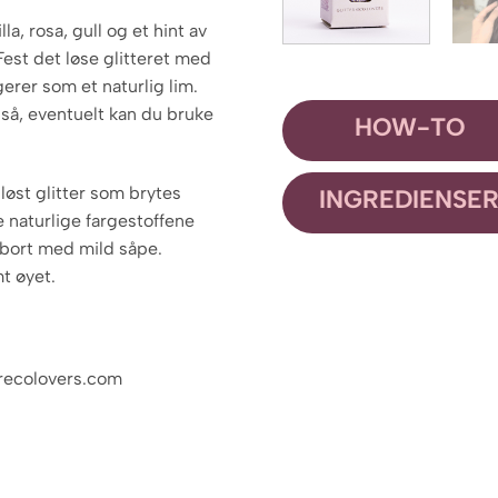
a, rosa, gull og et hint av
. Fest det løse glitteret med
erer som et naturlig lim.
så, eventuelt kan du bruke
HOW-TO
 løst glitter som brytes
INGREDIENSE
e naturlige fargestoffene
 bort med mild såpe.
mt øyet.
erecolovers.com