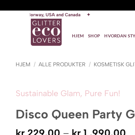
Skip
rway, USA and Canada ✦
to
content
HJEM
SHOP
HVORDAN STY
HJEM
/
ALLE PRODUKTER
/
KOSMETISK GL
Sustainable Glam, Pure Fun!
Disco Queen Party Gl
P
kr
229.00
–
kr
1 ,990.00