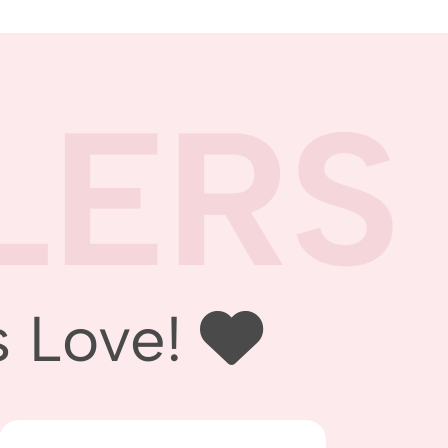
LERS
ove! ‪‪