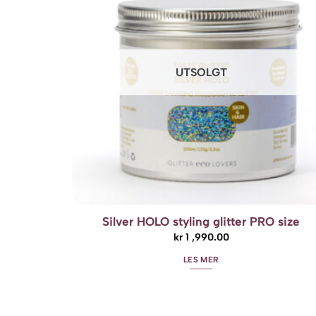
Alternativene
kan
velges
på
produktsiden
UTSOLGT
Silver HOLO styling glitter PRO size
kr
1 ,990.00
LES MER