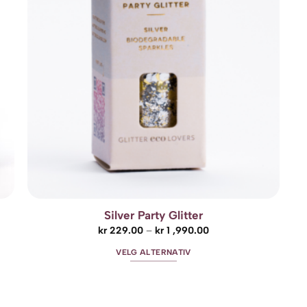
Alternativene
kan
velges
på
produktsiden
Silver Party Glitter
Prisområde:
kr
229.00
–
kr
1 ,990.00
kr 229.00
til
VELG ALTERNATIV
kr 1
,990.00
Dette
produktet
har