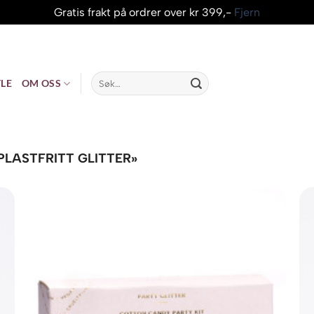
Gratis frakt på ordrer over kr 399,-
Fjern
Søk
LE
OM OSS
etter:
LASTFRITT GLITTER»
o
Add to
st
wishlist