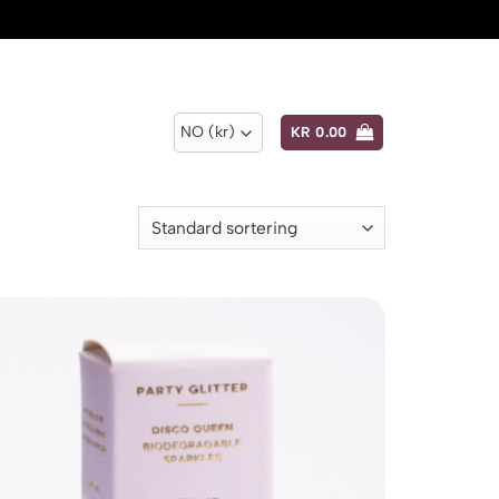
KR
0.00
Add to
wishlist