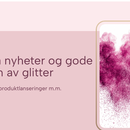
flere
varianter.
Alternativene
kan
velges
på
produktsiden
få nyheter og gode
 av glitter
ye produktlanseringer m.m.