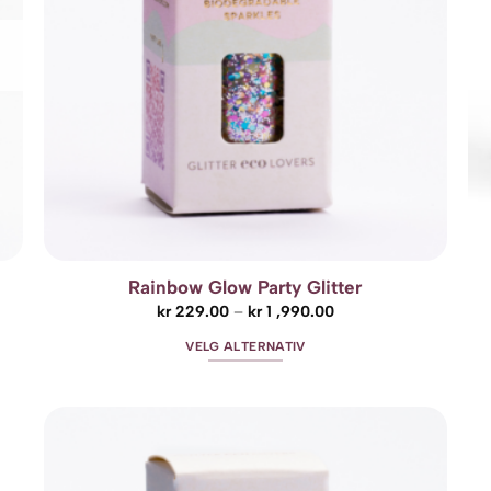
Rainbow Glow Party Glitter
Prisområde:
kr
229.00
–
kr
1 ,990.00
kr 229.00
til
VELG ALTERNATIV
kr 1
,990.00
Dette
produktet
har
flere
o
Add to
varianter.
st
wishlist