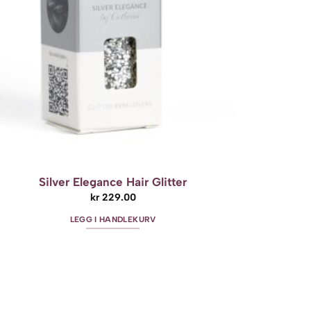
velges
på
produktsiden
Silver Elegance Hair Glitter
kr
229.00
LEGG I HANDLEKURV