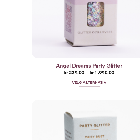
Angel Dreams Party Glitter
Prisområde:
kr
229.00
–
kr
1 ,990.00
kr 229.00
til
VELG ALTERNATIV
kr 1
,990.00
Dette
produktet
har
flere
Add t
varianter.
wishli
Alternativene
kan