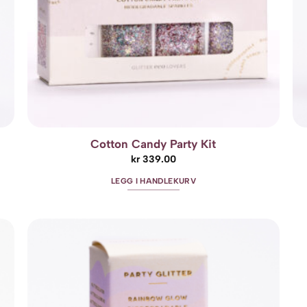
Cotton Candy Party Kit
kr
339.00
LEGG I HANDLEKURV
o
Add to
st
wishlist