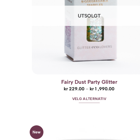
velges
på
produktsiden
UTSOLGT
Fairy Dust Party Glitter
Prisområde:
kr
229.00
–
kr
1 ,990.00
kr 229.00
til
VELG ALTERNATIV
kr 1
,990.00
Dette
produktet
har
flere
New
Add t
varianter.
wishli