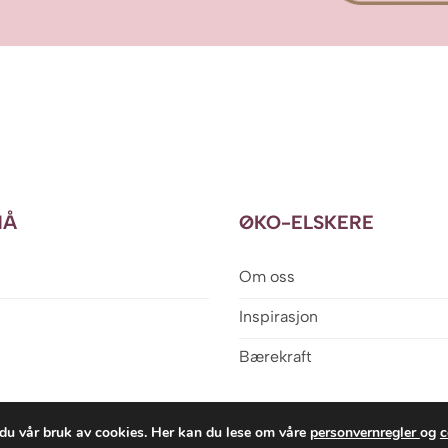
NÅ
ØKO-ELSKERE
Om oss
Inspirasjon
Bærekraft
du vår bruk av cookies. Her kan du lese om våre
personvernregler
og
c