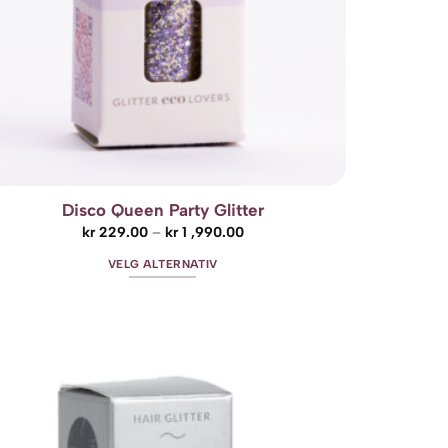
Disco Queen Party Glitter
Prisområde:
kr
229.00
–
kr
1 ,990.00
kr 229.00
til
VELG ALTERNATIV
kr 1
,990.00
Dette
produktet
har
flere
Add to
varianter.
wishlist
Alternativene
kan