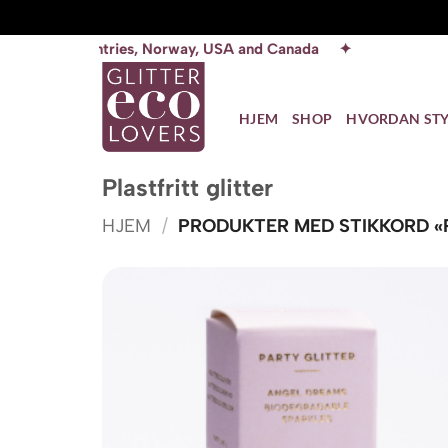
Skip
ries, Norway, USA and Canada ✦
to
content
HJEM
SHOP
HVORDAN STY
Plastfritt glitter
HJEM
/
PRODUKTER MED STIKKORD «P
Add t
wishli