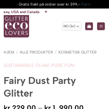
Gratis frakt på ordrer over kr 399,-
Fjern
Skip
SA and Canada ✦
to
content
HJEM
/
ALLE PRODUKTER
/
KOSMETISK GLITTER
SUSTAINABLE GLAM, PURE FUN!
Fairy Dust Party
Glitter
Prisomr
kr
229.00
–
kr
1 ,990.00