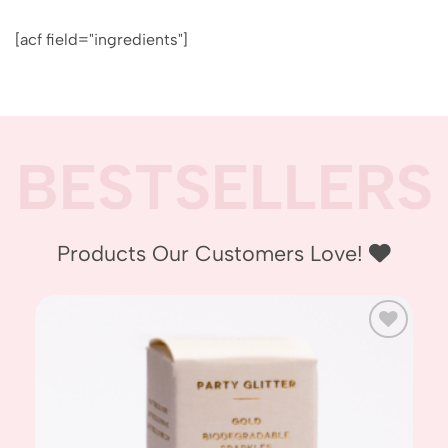
[acf field="ingredients"]
BESTSELLERS
Products Our Customers Love! ‪‪
 to
Add to
list
wishlist