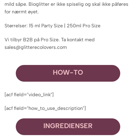
mild såpe. Bioglitter er ikke spiselig og skal ikke påføres
for nærmt øyet.
Størrelser: 15 ml Party Size | 250ml Pro Size
Vi tilbyr B2B på Pro Size. Ta kontakt med
sales@glitterecolovers.com
HOW-TO
[acf field="video_link"]
[acf field="how_to_use_description"]
INGREDIENSER